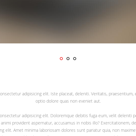
sectetur adipisicing elit. Iste placeat, deleniti. Veritatis, praesentium, e
optio dolore quas non eveniet aut.
nsectetur adipisicing elit. Doloremque debitis fuga eum, velit deleniti p
animi provident aspernatur, accusamus in nobis illo? Exercitationem, 
cing elit. Amet minima laboriosam dolores sunt pariatur quia, non maxime