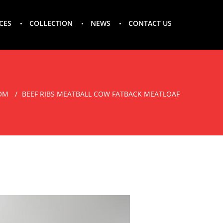
CES
COLLECTION
NEWS
CONTACT US
OM
BEEF RIBS MEATBALL COW FATBACK MEATLOAF