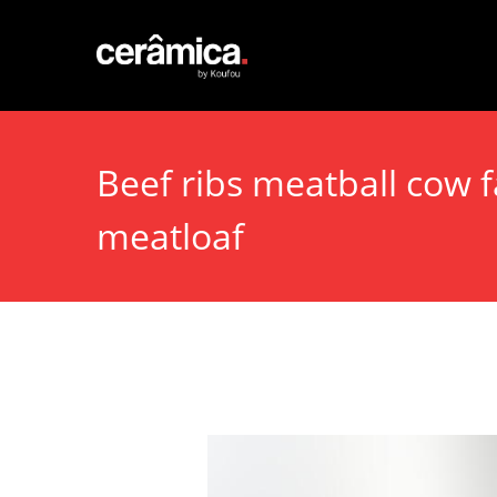
Beef ribs meatball cow 
meatloaf